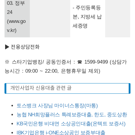
03. 정부
- 주민등록등
24
본, 지방세 납
(www.go
세증명
v.kr)
▶ 전용상담전화
※ 스타기업뱅킹/ 공동인증서 : ☎ 1599-9499 (상담가
능시간 : 09:00 ~ 22:00, 은행휴무일 제외)
개인사업자 신용대출 관련 글
토스뱅크 사장님 마이너스통장(마통)
농협 NH희망플러스 특례보증대출, 한도, 중도상환
KB국민은행 비대면 소상공인대출(온텍트 보증서)
IBK기업은행 i-ONE소상공인 보증부대출