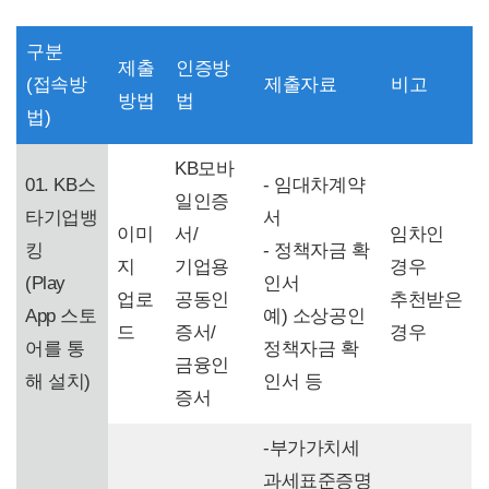
구분
제출
인증방
(접속방
제출자료
비고
방법
법
법)
KB모바
01. KB스
- 임대차계약
일인증
타기업뱅
서
이미
서/
임차인
킹
- 정책자금 확
지
기업용
경우
(Play
인서
업로
공동인
추천받은
App 스토
예) 소상공인
드
증서/
경우
어를 통
정책자금 확
금융인
해 설치)
인서 등
증서
-부가가치세
과세표준증명