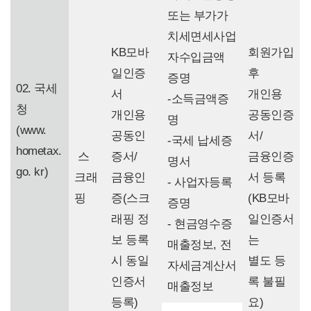
또는 부가가
치세면세사업
KB모바
회원가입
자수입금액
일인증
후
증명
02. 국세
서
개인용
-소득금액증
청
개인용
공동인증
명
(www.
공동인
서/
-국세 납세증
hometax.
스
증서/
금융인증
명서
go. kr)
크래
금융인
서 등록
- 사업자등록
핑
증(스크
(KB모바
증명
래핑 정
일인증서
- 현금영수증
보 등록
는
매출정보, 전
시 동일
별도 등
자세금계산서
인증서
록 불필
매출정보
등록)
요)