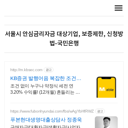
서울시 안심금리자금 대상기업, 보증제한, 신청방
법-국민은행
http://m.kbsec.com
광고
KB증권 발행어음 복잡한 조건없
이 누구나
조건 없이 누구나 약정식 세전 연
3.20% 수익률! (12개월) 흔들리는 시
장속에서도 예치만 해도 알아서 쌓이
는 KB증권 발행어음!
https://www.fubonhyundai.com/fbs/wAgYbHfRWZ
광고
푸본현대생명대출상담사 정종욱
구매자금/대환자금/생활자금/사업자